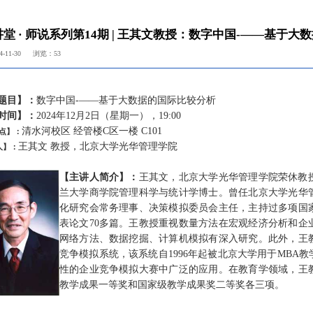
堂 · 师说系列第14期 | 王其文教授：数字中国-——基于
-11-30
浏览：
53
题目】：
数字中国-——基于大数据的国际比较分析
时间】：
2024年12月2日（星期一），19:00
清水河校区 经管楼C区一楼 C101
点】：
王其文
教授，北京大学光华管理学院
人】：
【主讲人简介】：
王其文，北京大学光华管理学院荣休教
兰大学商学院管理科学与统计学博士。曾任北京大学光华
化研究会常务理事、决策模拟委员会主任，主持过多项国
表论文70多篇。王教授重视数量方法在宏观经济分析和企
网络方法、数据挖掘、计算机模拟有深入研究。此外，王
竞争模拟系统，该系统自1996年起被北京大学用于MBA
性的企业竞争模拟大赛中广泛的应用。在教育学领域，王
教学成果一等奖和国家级教学成果奖二等奖各三项。