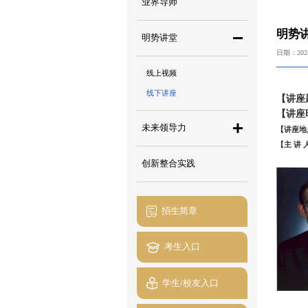
业界导师
明势讲
明势讲堂
日期：2024
线上视频
线下讲座
【讲座
【讲座
未来领导力
【讲座地
【主 讲 
创新整合实践
招生简章
考生入口
学生/校友入口