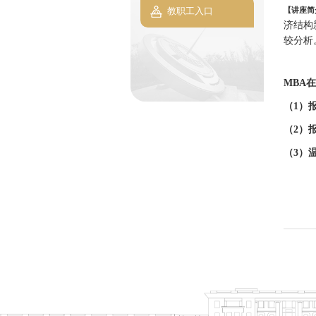
【讲座简
教职工入口
济结构
较分析
MBA
在
（1）
（2）
（3）