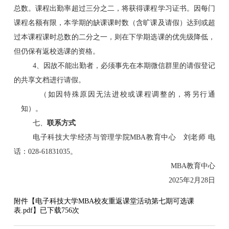
总数。课程出勤率超过三分之二，将获得课程学习证书。因每门
课程名额有限，本学期的缺课课时数（含旷课及请假）达到或超
过本课程课时总数的二分之一，则在下学期选课的优先级降低，
但仍保有返校选课的资格。
4、因故不能出勤者，必须事先在本期微信群里的请假登记
的共享文档进行请假。
（如因特殊原因无法进校或课程调整的，将另行通
知）。
七、
联系方式
电子科技大学经济与管理学院MBA教育中心 刘老师 电
话：028-61831035。
MBA教育中心
2025年2月28日
附件【
电子科技大学MBA校友重返课堂活动第七期可选课
表.pdf
】已下载
756
次