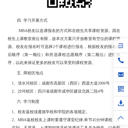
四.
学习开展方式
MBA
校友以选课报名的方式和在校生共享课程资源。因在
校生上课教室座位有限，故本次方案只开放教室有空位的课程资
源。校友在报名时可选择
2
个课程进行报名，根据校友的报名先
后顺序（第一顺位）和所选课程志愿顺序（第二顺位）进行排
序，以此来保证更多的校友可以享受到课程资源。
五.
两校区地点
1
、清水河校区：成都市高新区（西区）西源大道
2006
号
2
、沙河校区：四川省成都市成华区建设北路二段
4
号
六.
学习制度
1
、校友返校须遵循学校和学院的各项规定。
2
、
MBA
返校校友上课时要遵守课堂纪律
,
单节
45
分钟课程，不
迟到、不早退。上课期间将手机等通讯工具关为静音，以免影