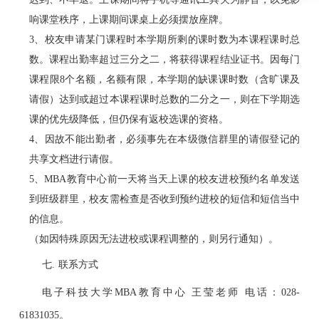
响课堂秩序，上课期间课桌上必须摆放座牌。
3
、校友申请某门课程时本学期所剩的课时数为本课程课时总
数。课程出勤率超过三分之二，将获得课程结业证书。
因每门
课程限
8
个名额，名额有限，
本学期的缺课课时数（含旷课及
请假）达到或超过本课程课时总数的二分之一，则在下学期选
课的优先级降低，但仍保有返校选课的资格。
4
、因故不能出勤者，必须事先在本级微信群里的请假登记的
共享文档进行请假。
5
、
MBA
教育中心前一天将当天上课的校友进校预约名单发送
到班级群里，校友需检查是否收到预约进校的短信和短信当中
的信息。
（如因特殊原因无法进校或课程调整的，则另行通知）。
七.
联系方式
电子科技大学
MBA
教育中心 王莹老师 电话：
028-
61831035
。