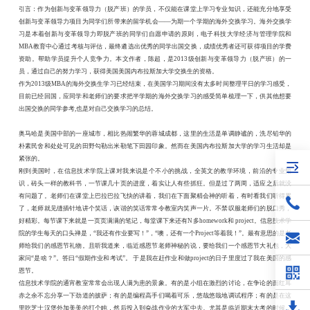
引言：作为创新与变革领导力（脱产班）的学员，不仅能在课堂上学习专业知识，还能充分地享受
创新与变革领导力项目为同学们所带来的留学机会——为期一个学期的海外交换学习。海外交换学
习是本着创新与变革领导力即脱产班的同学们自愿申请的原则，电子科技大学经济与管理学院和
MBA教育中心通过考核与评估，最终遴选出优秀的同学出国交换，成绩优秀者还可获得项目的学费
资助。帮助学员提升个人竞争力。本文作者，陈超，是2013级创新与变革领导力（脱产班）的一
员，通过自己的努力学习，获得美国美国内布拉斯加大学交换生的资格。
作为2013级MBA的海外交换生学习已经结束，在美国学习期间没有太多时间整理平日的学习感受，
目前已经回国，应同学和老师们的要求把半学期的海外交换学习的感受简单梳理一下，供其他想要
出国交换的同学参考,也是对自己交换学习的总结。
奥马哈是美国中部的一座城市，相比热闹繁华的蓉城成都，这里的生活是单调静谧的，洗尽铅华的
朴素民舍和处处可见的田野勾勒出米勒笔下田园印象。然而在美国内布拉斯加大学的学习生活却是
紧张的。
刚到美国时，在信息技术学院上课对我来说是个不小的挑战，全英文的教学环境，前沿的专业知
识，砖头一样的教科书，一节课几十页的进度，着实让人有些抓狂。但是过了两周，适应之后就没
有问题了。老师们在课堂上巴拉巴拉飞快的讲着，我们在下面聚精会神的听着，有时看我们听得累
了，老师就见缝插针地讲个笑话，诙谐的笑话常常令教室内笑声一片。不禁叹服老师们的脱口秀，
好精彩。每节课下来就是一页页满满的笔记，每堂课下来还有N多homework和 project。信息技术学
院的学生每天的口头禅是，“我还有作业要写！”，“噢，还有一个Project等着我！”。最有意思的是老
师给我们的感恩节礼物。且听我道来，临近感恩节老师神秘的说，要给我们一个感恩节大礼包，大
家问“是啥？”。答曰“假期作业和考试”。 于是我在赶作业和做project的日子里度过了我在美国的感
恩节。
信息技术学院的通宵教室常常会出现人满为患的景象。有的是小组在激烈的讨论，在争论的面红耳
赤之余不忘分享一下劲道的披萨；有的是编程高手们喝着可乐，悠哉悠哉地调试程序；有的是在这
里吃芝士汉堡外加美美的打个盹，然后投入到奋战作业的大军中去。尤其是临近期末大考的时候，