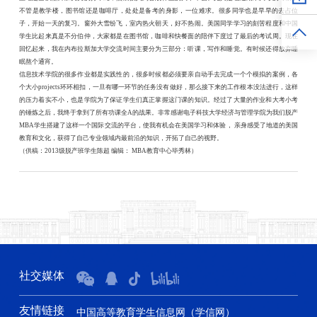
不管是教学楼，图书馆还是咖啡厅，处处是备考的身影，一位难求。很多同学也是早早的去占位
子，开始一天的复习。窗外大雪纷飞，室内热火朝天，好不热闹。美国同学学习的刻苦程度和中国
学生比起来真是不分伯仲，大家都是在图书馆，咖啡和快餐面的陪伴下度过了最后的考试周。现在
回忆起来，我在内布拉斯加大学交流时间主要分为三部分：听课，写作和睡觉。有时候还得放弃睡
眠熬个通宵。
信息技术学院的很多作业都是实践性的，很多时候都必须要亲自动手去完成一个个模拟的案例，各
个大小projects环环相扣，一旦有哪一环节的任务没有做好，那么接下来的工作根本没法进行，这样
的压力着实不小，也是学院为了保证学生们真正掌握这门课的知识。经过了大量的作业和大考小考
的锤炼之后，我终于拿到了所有功课全A的战果。非常感谢电子科技大学经济与管理学院为我们脱产
MBA学生搭建了这样一个国际交流的平台，使我有机会在美国学习和体验， 亲身感受了地道的美国
教育和文化，获得了自己专业领域内最前沿的知识，开拓了自己的视野。
（供稿：2013级脱产班学生陈超 编辑： MBA教育中心毕秀林）
社交媒体
友情链接
中国高等教育学生信息网（学信网）