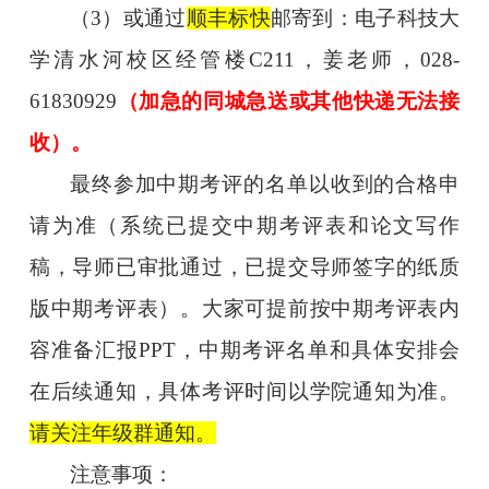
（
3
）或通过
顺丰标快
邮寄到：电子科技大
学清水河校区经管楼
C211
，姜老师，
028-
61830929
（加急的同城急送或其他快递无法接
收）。
最终参加中期考评的名单以收到的合格申
请为准（系统已提交中期考评表和论文写作
稿，导师已审批通过，已提交导师签字的纸质
版中期考评表）。大家可提前按中期考评表内
容准备汇报
PPT
，中期考评名单和具体安排会
在后续通知，具体考评时间以学院通知为准。
请关注年级群通知。
注意事项：