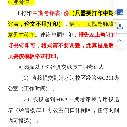
中期考评。
4.
打印
中期考评表
1
份
（只需要打印中期考
评表，论文不用打印）
，
最后一页找导师填写
意见并签字
。建议单面打印，
报告左上角订
1
个
订书钉即可
，
格式请不要调整，尤其是最后一
页要按模板格式打印。
可选择以下途径提交纸质中期考评表：
（
1
）直接提交到清水河校区经管楼
C211
办
公室（工作时间）；
（
2
）或投递到
MBA
中期考评表专用投递
箱（经管楼
C211
办公室门口休闲区，任何时间
均可投递）；