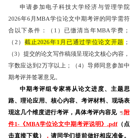
申请参加电子科技大学经济与管理学院
2026
年
6
月
MBA
学位论文中期考评的同学需符
合以下条件：（
1
）已缴清当年
MBA
学费；
（
2
）
截止
2026
年
1
月已通过学位论文开题
；
（
3
）提交的论文写作稿须呈现论文核心内容，
字数应达到
2
万字以上；（
4
）导师同意参加中
期考评并签署意见。
中期考评组专家将从论文进度、主题思
路、理论应用、核心内容、考评材料、现场表
现这几个维度进行考评，具体考评内容见
附
件1-《MBA学位论文中期考评说明》.pdf
（点
击直接下载）
，
请同学们提前做好相应准备。