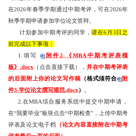
在
2026
年春季学期通过中期考评，可在
2026
年
秋季学期申请参加学位论文答辩。
计划参加中期考评的同学，
请在
6
月
3
日之
前完成以下事项：
1.填写
附件2-《MBA中期考评表模
板》.docx
（点击直接下载），
并在中期考评表
的后面附上你的论文写作稿
（格式须符合
附
件3-学位论文撰写规范.docx
）
。
2.
在
MBA
综合服务系统中提交中期申请，
在“我要毕业”板块点击“中期检查”，上传中期考
评表及论文电子档
（论文内容直接附在中期考