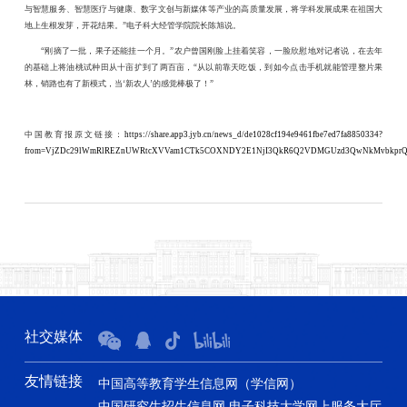
与智慧服务、智慧医疗与健康、数字文创与新媒体等产业的高质量发展，将学科发展成果在祖国大
地上生根发芽，开花结果。
”
电子科大
经管学院院长陈旭
说。
“刚摘了一批，果子还能挂一个月。”
农户
曾国刚脸上挂着笑容
，
一脸欣慰地对记者
说，在去年
的基础上将
油桃试种
田从十亩扩到了两百亩，
“从以前靠天吃饭，到如今点击手机就能管理整片果
林，销路也有了新模式，当‘新农人’的感觉棒极了！”
中国教育报原文链接：
https://share.app3.jyb.cn/news_d/de1028cf194e9461fbe7ed7fa8850334?
from=VjZDc29lWmRlREZnUWRtcXVVam1CTk5COXNDY2E1NjI3QkR6Q2VDMGUzd3QwNkMvbkprQ
社交媒体
友情链接
中国高等教育学生信息网（学信网）
中国研究生招生信息网
电子科技大学网上服务大厅