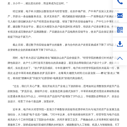
差，大小不一，难以卖出好价
，
而这将成为过去时。
”
经过探索，电子科大
团队以
数智技术与经管智慧，在
农作物
产前、产中和产后深入支持农户生
产
，
开辟出
一条金融服务农业
、
技术支持农产、模式赋能农销的
新路
——
产前降低农户采购成本，
引入银行授信解决
农户
生产经营流动资金问题
，
研发了数字供应链金融平台；产中引入中草药有机
肥，建设数字农业平台，通过
AI大模型为农户提供适时技术指导，培训农户记录农事活动、作物生
长情况形成完整的农产品溯源数据；产后建设出农产品电商供应链平台，使农产品在保证质量标准
前提下到达千家万户。
截止目前
，通过数字供应链金融平台的服务，
参与合作的
农户农资采购成本下降了
10%以上，
农资销售企业的呆账坏账率下降了60%以上。
同时，
电子科大
还以
“品牌标准化
”
赋能凉山农产品价值提升。
“
经管学院的
教授们针对农产品品
牌包装设计、农户个人
IP打造等方面给出的具体建议，甚至亲自帮助我们农户设计个人IP，优化商业
模式，实在是太好了。”农户罗流芬
感叹。今年初夏时节
，电子科大经管学院
副院长肖延高
一行，第
四次走进中草药有机肥服务的罗流芬家中，在葡萄大棚里为村民们出谋划策
——孵化“新农人”网
红，将传统“摆摊叫卖”升级为“社群营销+电商直供”的现代商业模式。
“过去，
我们
只关心产量
。
现在开始关注产业链上下游的联动，思考如何运用数智技术提升产品
的附加值。
”罗流芬说
。
唐朝平介绍，
在新形态商业模式加持下，中草药有机肥培育的水果销售价格
比普通水果高出
30%以上，6000亩农产品亩均产值增加了20%以上，
学校团队还
帮助农户、农业企
业设计、培育了
10余个新品牌，深受好评。
近年来，电子科大经管学院一直致力于将数智供应链等优势学科方向与地方经济产业发展主战
场结合，大力推进
“电子信息+”战略。
“
2024年以来，在学校的推动和支持下，经管学院与电子信息
相关的六个工科学院建立了院际合作机制，共同开展管工交叉、产教融合的人才培养和区域经济发
展服务工作，深耕成渝地区双城经济圈的乡村振兴，赋能数据与人工智能、机器人与智能制造、ICT