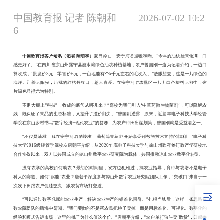
中国教育报 记者 陈朝和
2026-07-02 10:2
6
中国教育报客户端讯（记者
陈朝和）
夏日凉山，安宁河谷温暖和煦。
“今年的油桃挂果饱满，口
感更好了。”在
四川省凉山州
冕宁县漫水湾绿色油桃种植基地，农户曾国刚一边为记者介绍，一边口
算收成
，
“批发价3元，零售价6元，一亩地能有个5
千元
左右的毛收入。
”放眼望去，这是一片绿色的
海洋
。
迎着太阳光，油桃的红格外醒目，惹人喜爱。在安宁河谷
农垦区
一片片白色
塑料
大棚
中
，这
片绿色显得
尤为
特别。
不用大棚上
“科技”，收成的底气从哪儿来？“
高校
为我们引入
‘中草药微生物菌剂’，可以降解农
残，既保证了果品的生态标准，又提升了溢价能力。”曾国刚透露，原来，近些年电子科技大学经管
学院在凉山乡村书写“数字经济+现代农业”的答卷，
为农户种田出谋划策，
曾国刚就是受益者之一。
“不仅是油桃，现在安宁河谷的辣椒、葡萄等果蔬都开始享受到数智技术支持的福利。”电子科
技大学2016级经管学院校友唐朝平
介绍
，从
2020年底电子科技大学与凉山州政府签订政产学研校地
合作协议以来，双方以共同成立的凉山州数字农业研究院为载体，共同推动凉山农业数字化转型。
没有农学的
高校
如何助农？最初的时间里，双方也犯难过，搞农业指导，育种与栽培不是
电子
科大
的
赛道
。
如何
“赋能”农业
？
唐朝平深度参与
凉山州数字农业研究院团队
工作，
“突破口”来自于一
次次下田跟农户
促膝
交流，跟农贸市场打交道。
“
可以
通过数字化赋能农业生产，解决农业生产的标准化问题
。
”
扎根当地后，这样
一条思路在
数农院团队的脑海中清晰。
“我们要做的不是帮农民把桃子卖掉，而是用标准化、可视化、数字化的
经验和模式告诉市场，这里的桃子为什么值这个价。”唐朝平介绍，“农户单打独斗卖‘散货’，口感参