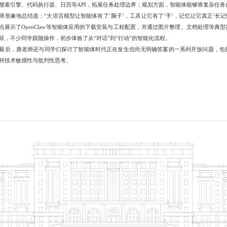
搜索引擎、代码执行器、日历等API，拓展任务处理边界；规划方面，智能体能够将复杂任
师形象地总结道：“大语言模型让智能体有了‘脑子’，工具让它有了‘手’，记忆让它真正‘长
点展示了OpenClaw等智能体应用的下载安装与工程配置，并通过图片整理、文档处理等
跃，不少同学跟随操作，初步体验了从“对话”到“行动”的智能化流程。
最后，唐老师还与同学们探讨了智能体时代正在发生但尚无明确答案的一系列开放问题，包
持技术敏感性与批判性思考。