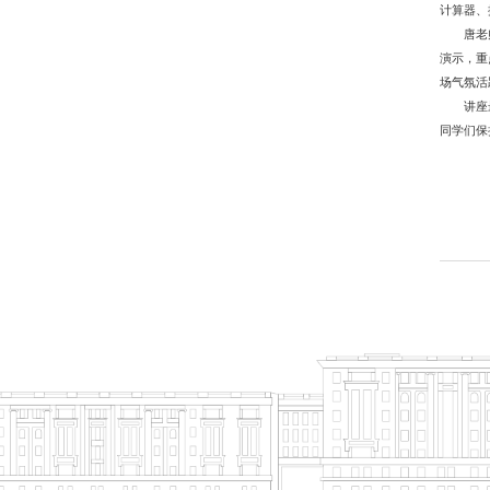
计算器、
唐老
演示，重
场气氛活
讲座
同学们保