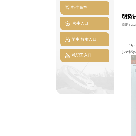
招生简章
明势讲
考生入口
日期：2026
学生/校友入口
4月
技术解读
教职工入口